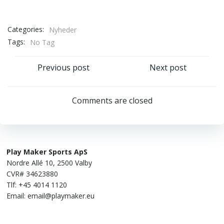
Categories:
Nyheder
Tags:
No Tag
Indlægsnavigation
Indlægsnaviga
Previous post
Next post
Comments are closed
Play Maker Sports ApS
Nordre Allé 10, 2500 Valby
CVR# 34623880
Tlf: +45 4014 1120
Email: email@playmaker.eu